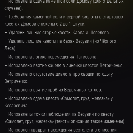
– Исправлена сдача каменной соли Домову (для отдельных
случаев).
– Требования каменной соли и серной кислоты в стартовых
квестах Домова снижены с 2 до 1 штуки.
– Удалены лишние старые квесты Карла и Шепелева.
– Удалены лишние квесты на базах Везувия (из Чёрного
Леса).
– Исправлена логика перемещения Патиссона.
– Исправлено взятие кабеля в линейке квестов Ветриченко.
– Исправлено отсутствие диалога про сводки погоды у
Ветриченко.
– Исправлено взятие проб из Ведьминых котлов.
– Исправлена сдача квеста «Самолет, груз, железка» у
Кесаревича.
– Исправлены точки наблюдения на Везувии по квесту
«Самолет, груз, железка» (тексты описания также изменены)
– Исправлен квадрат нахождения вертолета в описании