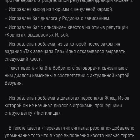
против веры» с отрицательной репутацией фракции «Ковчег».
– Исправлен выход из тюрьмы с ненулевой кармой.
– Исправлен баг диалога у Родиона с зависанием.
– Исправлен баг с описанием квестов на отмыв репутации
«Ковчега», выдаваемых Ильёй.
– Исправлена проблема, из-за которой после закрытия
задания «Так завещала Ева» Илья отказывался выдавать
следующий квест.
– Текст квеста «Тенёта бобриного заговора» и связанные с
ним диалоги изменены в соответствии с актуальной картой
Везувия.
– Исправлена проблема в диалогах персонажа Жнец. Из-за
которой он не начинал диалог с игроками, прошедшими
старую ветку «Чистилища».
– В тексте квеста «Перехватчик сигнала: резонанс» добавлено
упоминание того что в ходе выполнения квеста нельзя терять