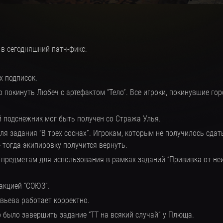
в сегодняшний патч-фикс:
 подписок.
 покинуть Любеч с артефактом “Тело”. Все игроки, покинувшие го
 подснежник мог быть получен со Стража Улья.
я задания “В трех соснах”. Игрокам, которым не получилось сдат
- тогда экипировку получится вернуть.
предметам для использования в рамках заданий “Прививка от неи
акцией “СОЮЗ”.
вьева работает корректно.
 было завершить задание “ТТ на всякий случай” у Плюща.