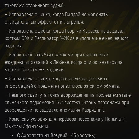
такелажа старинного судна”.
– Исправлена ошибка, когда Валдай не мог снять
отрицательный эффект от иглы репья.
– Исправлена ошибка, когда Георгий Карасёв не выдавал
костюм ОЗК и Респиратор У-2К за выполнение ежедневного
задания.
– Исправлены ошибки с метками при выполнении
ежедневных заданий в Любече, когда они оставались на
карте после отмены заданий.
– Исправлена ошибка, когда всплывающее окно с
информацией о предмете появлялось за окном обмена.
– Немного сдвинута точка возрождения на последнем этапе
одиночного подземелья “Библиотека”, чтобы персонажа при
возрождении не задевала аномалия Разрядник.
– Изменены условия для перевоза персонажа у Паныча и
Мыколы Афанасьича:
С Аэропорта на Везувий - 45 уровень;