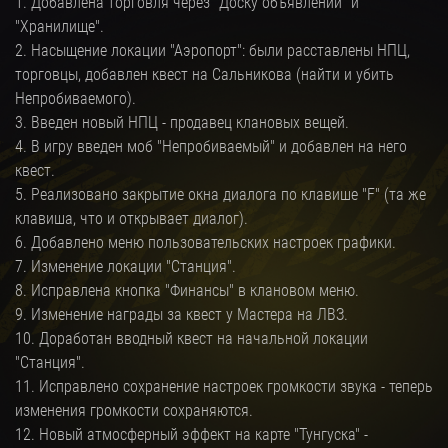
1. Добавлена торговля через "Доску объявлений" и
"Хранилище".
2. Насыщение локации "Аэропорт": были расставлены НПЦ,
торговцы, добавлен квест на Сальникова (найти и убить
Непробиваемого).
3. Введен новый НПЦ - продавец клановых вещей.
4. В игру введен моб "Непробиваемый" и добавлен на него
квест.
5. Реализовано закрытие окна диалога по клавише "F" (та же
клавиша, что и открывает диалог).
6. Добавлено меню пользовательских настроек графики.
7. Изменение локации "Станция".
8. Исправлена кнопка "Финансы" в клановом меню.
9. Изменение награды за квест у Мастера на ЛВЗ.
10. Доработан вводный квест на начальной локации
"Станция".
11. Исправлено сохранение настроек громкости звука - теперь
изменения громкости сохраняются.
12. Новый атмосферный эффект на карте "Тунгуска" -