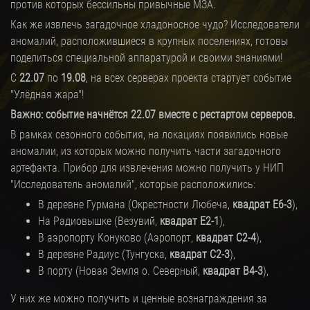
против которых бессильны привычные МЗА.
Как же извлечь загадочное хладоносное чудо? Исследователи
аномалий, расположившиеся в крупных поселениях, готовы
поделиться специальной аппаратурой и своими знаниями!
С
22.07
по
19.08
, на всех серверах проекта стартует событие
"Улёдная жара"!
Важно: событие начнётся 22.07 вместе с рестартом серверов.
В рамках сезонного события, на локациях появились новые
аномалии, из которых можно получить части загадочного
артефакта. Прибор для извлечения можно получить у НИП
"Исследователь аномалий", которые расположились:
В деревне Гурмана (Окрестности Любеча,
квадрат E6-3
)
,
На Радиовышке (Везувий,
квадрат E2-1
)
,
В аэропорту Конуково (Аэропорт,
квадрат C2-4
)
,
В деревне Радиус (Тунгуска,
квадрат C2-3
)
,
В порту (Новая Земля о. Северный,
квадрат B4-3
)
,
У них же можно получить и ценные вознаграждения за